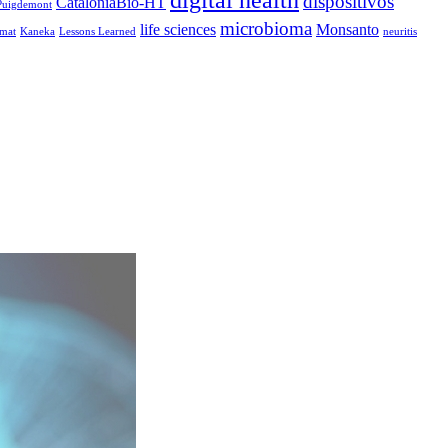
dispositivos
CataloniaBio-HT
 Puigdemont
microbioma
life sciences
Monsanto
mat
Kaneka
Lessons Learned
neuritis