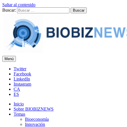
Saltar al contenido
Buscar:
Menú
BIOBIZNEWS
Noticias y reflexiones sobre biotecnología
Twitter
Facebook
LinkedIn
Instagram
CA
ES
Inicio
Sobre BIOBIZNEWS
Temas
Bioeconomía
Innovación