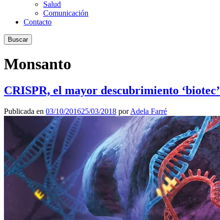
Salud
Comunicación
Contacto
Buscar
Monsanto
CRISPR, el mayor descubrimiento ‘biotec’ 
Publicada en
03/10/2016
25/03/2018
por
Adela Farré