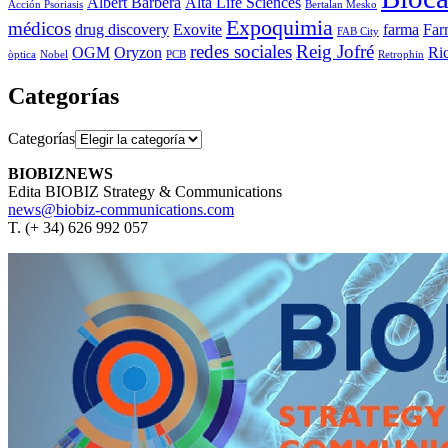
Albert Barberà
Alta Life Sciences
Acción Psoriasis
Bertalan Mesko
Expoquimia
médicos
drug discovery
Exovite
farma
Far
FAB City
redes sociales
Reig Jofré
OGM
Oryzon
Ri
òptica
Nobel
PCB
Retrophin
Categorías
Categorías
BIOBIZNEWS
Edita BIOBIZ Strategy & Communications
news@biobiz-communications.com
T. (+ 34) 626 992 057