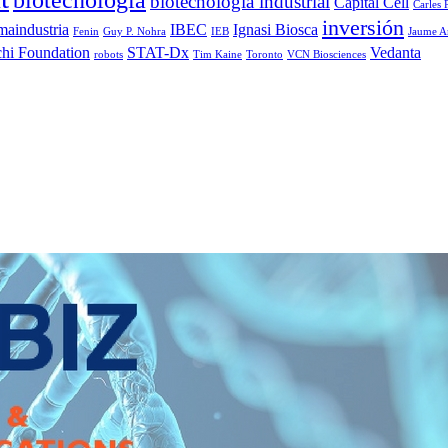
biotecnología industrial
Capital Cell
Carles
inversión
maindustria
IBEC
Ignasi Biosca
Fenin
Guy P. Nohra
IEB
Jaume A
chi Foundation
STAT-Dx
Vedanta
robots
Tim Kaine
Toronto
VCN Biosciences