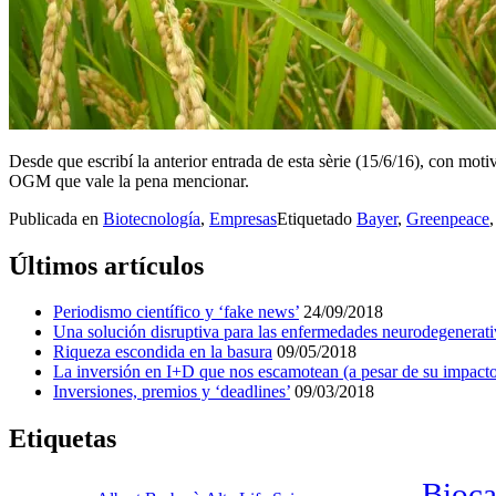
Desde que escribí la anterior entrada de esta sèrie (15/6/16), con mo
OGM que vale la pena mencionar.
Publicada en
Biotecnología
,
Empresas
Etiquetado
Bayer
,
Greenpeace
Últimos artículos
Periodismo científico y ‘fake news’
24/09/2018
Una solución disruptiva para las enfermedades neurodegenerati
Riqueza escondida en la basura
09/05/2018
La inversión en I+D que nos escamotean (a pesar de su impacto
Inversiones, premios y ‘deadlines’
09/03/2018
Etiquetas
Bioca