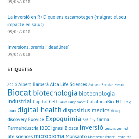
09/05/2018
La inversió en R+D que ens escamotegen (malgrat el seu
impacte en salut)
09/04/2018
Inversions, premis i ‘deadlines’
09/03/2018
ETIQUETES
Albert Barberà
Alta Life Sciences
ACCIÓ
Autisme
Bertalan Mesko
Biocat
biotecnologia
biotecnologia
industrial
Capital Cell
CataloniaBio-HT
Carles Puigdemont
Craig
digital health
dispositius mèdics
drug
Smith
Expoquimia
discovery
Exovite
farma
FAB City
inversió
Farmaindustria
IBEC
Ignasi Biosca
Lessons Learned
microbioma
life sciences
Monsanto
Montserrat Vendrell
Mynd the