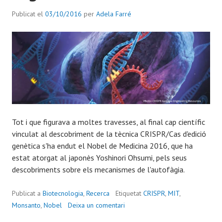
Publicat el
03/10/2016
per
Adela Farré
Tot i que figurava a moltes travesses, al final cap científic
vinculat al descobriment de la tècnica CRISPR/Cas d'edició
genètica s'ha endut el Nobel de Medicina 2016, que ha
estat atorgat al japonès Yoshinori Ohsumi, pels seus
descobriments sobre els mecanismes de l'autofàgia.
Publicat a
Biotecnologia
,
Recerca
Etiquetat
CRISPR
,
MIT
,
Monsanto
,
Nobel
Deixa un comentari