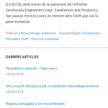
(15/6/16), amb motiu de la publicació de l’informe
Genetically Engineered Crops: Experiences and Prospects,
han passat moltes coses en l'entorn dels OGM que val la
pena esmentar.
Publicat a
Biotecnologia
,
Empreses
Etiquetat
Bayer
,
Greenpeace
,
Monsanto
,
OGM
Deixa un comentari
DARRERS ARTICLES
Periodisme científic i ‘fake news’
24/09/2018
Una solució disruptiva per a malalties neurodegeneratives
18/05/2018
Riquesa amagada a les escombraries