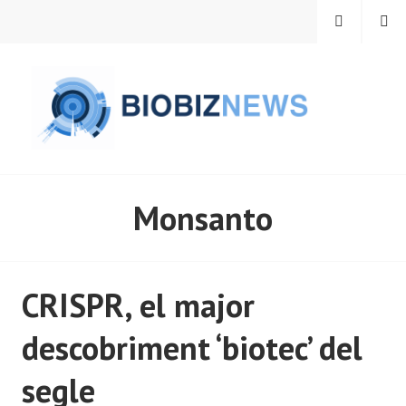
Vés
MENÚ
CERCA
al
contingut
BIOBIZNEWS
Monsanto
CRISPR, el major
descobriment ‘biotec’ del
segle