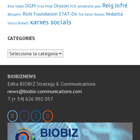
Reig Jofré
OGM
Oryzon
Byte
Nobel
Oriol Mitjà
PCB
periodisme
pian
Richi Foundation
STAT-Dx
Vedanta
Retrophin
Tim Kaine
Toronto
xarxes socials
Vytrus Biotech
CATEGORIES
Categories
BIOBIZNEWS
Edita BIOBIZ Strategy & Communications
news@biobiz-communications.com
T. (+ 34) 626 992 057