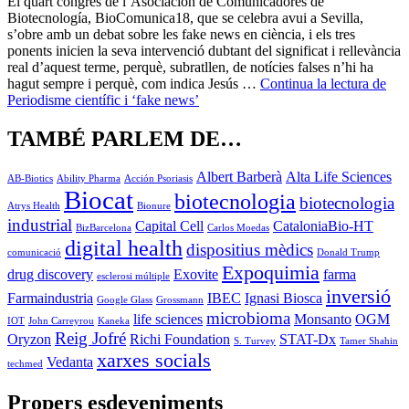
El quart congrés de l’Asociación de Comunicadores de
Biotecnología, BioComunica18, que se celebra avui a Sevilla,
s’obre amb un debat sobre les fake news en ciència, i els tres
ponents inicien la seva intervenció dubtant del significat i rellevància
real d’aquest terme, perquè, subratllen, de notícies falses n’hi ha
hagut sempre i perquè, com indica Jesús …
Continua la lectura de
Periodisme científic i ‘fake news’
TAMBÉ PARLEM DE…
Albert Barberà
Alta Life Sciences
AB-Biotics
Ability Pharma
Acción Psoriasis
Biocat
biotecnologia
biotecnologia
Atrys Health
Bionure
industrial
Capital Cell
CataloniaBio-HT
BizBarcelona
Carlos Moedas
digital health
dispositius mèdics
comunicació
Donald Trump
Expoquimia
drug discovery
Exovite
farma
esclerosi múltiple
inversió
Farmaindustria
IBEC
Ignasi Biosca
Google Glass
Grossmann
microbioma
life sciences
Monsanto
OGM
IOT
John Carreyrou
Kaneka
Reig Jofré
Oryzon
Richi Foundation
STAT-Dx
S. Turvey
Tamer Shahin
xarxes socials
Vedanta
techmed
Propers esdeveniments