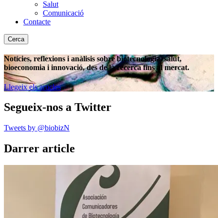
Salut
Comunicació
Contacte
Cerca
Notícies, reflexions i anàlisis sobre biotecnologia, salut,
bioeconomia i innovació, des de la recerca fins al mercat.
Llegeix els articles
Segueix-nos a Twitter
Tweets by @biobizN
Darrer article