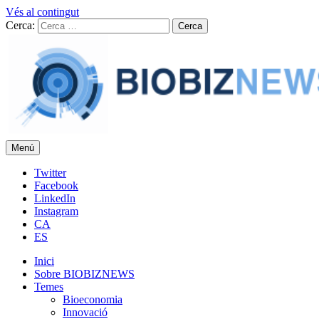
Vés al contingut
Cerca:
Menú
BIOBIZNEWS
Notícies i reflexions sobre biotecnologia
Twitter
Facebook
LinkedIn
Instagram
CA
ES
Inici
Sobre BIOBIZNEWS
Temes
Bioeconomia
Innovació