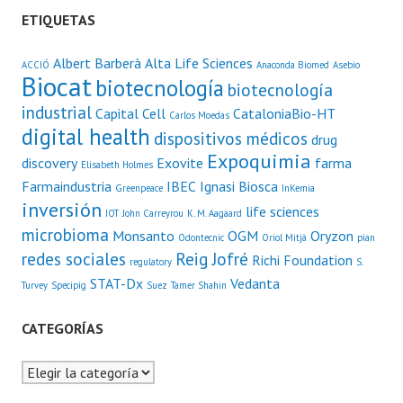
ETIQUETAS
Albert Barberà
Alta Life Sciences
ACCIÓ
Anaconda Biomed
Asebio
Biocat
biotecnología
biotecnología
industrial
Capital Cell
CataloniaBio-HT
Carlos Moedas
digital health
dispositivos médicos
drug
Expoquimia
discovery
Exovite
farma
Elisabeth Holmes
Farmaindustria
IBEC
Ignasi Biosca
Greenpeace
InKemia
inversión
life sciences
IOT
John Carreyrou
K. M. Aagaard
microbioma
Monsanto
OGM
Oryzon
Odontecnic
Oriol Mitjà
pian
redes sociales
Reig Jofré
Richi Foundation
regulatory
S.
STAT-Dx
Vedanta
Turvey
Specipig
Suez
Tamer Shahin
CATEGORÍAS
Categorías