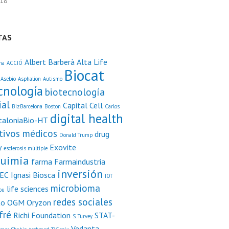
018
TAS
Albert Barberà
Alta Life
ma
ACCIÓ
Biocat
Asebio
Asphalion
Autismo
cnología
biotecnología
ial
Capital Cell
BizBarcelona
Boston
Carlos
digital health
taloniaBio-HT
itivos médicos
drug
Donald Trump
y
Exovite
esclerosis múltiple
uimia
farma
Farmaindustria
inversión
BEC
Ignasi Biosca
IOT
microbioma
life sciences
ou
redes sociales
to
OGM
Oryzon
fré
Richi Foundation
STAT-
S. Turvey
Vedanta