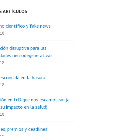
S ARTÍCULOS
o científico y ‘fake news’
018
ción disruptiva para las
dades neurodegenerativas
018
escondida en la basura
018
sión en I+D que nos escamotean (a
 su impacto en la salud)
018
es, premios y ‘deadlines’