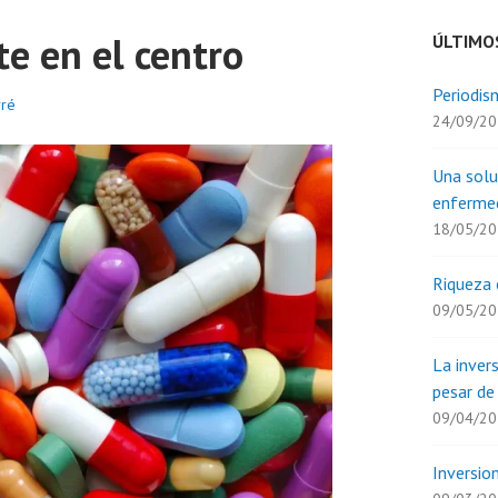
te en el centro
ÚLTIMO
Periodism
rré
24/09/2
Una solu
enferme
18/05/2
Riqueza 
09/05/2
La inver
pesar de
09/04/2
Inversion