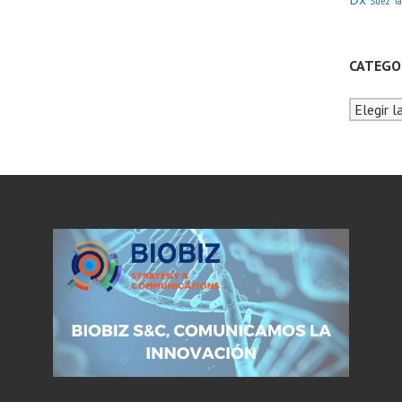
Suez
T
CATEGO
Categorí