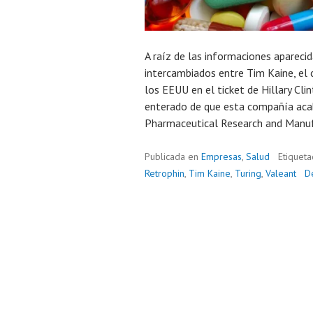
A raíz de las informaciones apareci
intercambiados entre Tim Kaine, el 
los EEUU en el ticket de Hillary Cli
enterado de que esta compañía aca
Pharmaceutical Research and Manuf
Publicada en
Empresas
,
Salud
Etiquet
Retrophin
,
Tim Kaine
,
Turing
,
Valeant
D