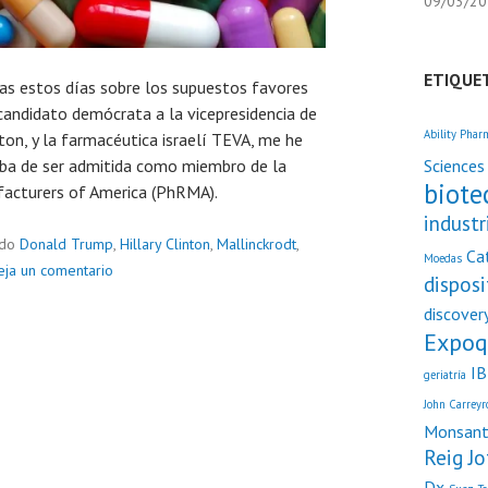
09/03/2
ETIQUE
das estos días sobre los supuestos favores
candidato demócrata a la vicepresidencia de
Ability Phar
nton, y la farmacéutica israelí TEVA, me he
ba de ser admitida como miembro de la
Sciences
biote
acturers of America (PhRMA).
industr
ado
Donald Trump
,
Hillary Clinton
,
Mallinckrodt
,
Ca
Moedas
eja un comentario
dispos
discover
Expoq
I
geriatría
John Carreyr
Monsan
Reig Jo
Dx