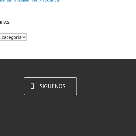
amer Shahin
techmed
TiGenix
RÍAS
as
SIGUENOS