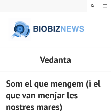
Vés
MENÚ
CERCA
al
contingut
BIOBIZNEWS
Vedanta
Som el que mengem (i el
que van menjar les
nostres mares)