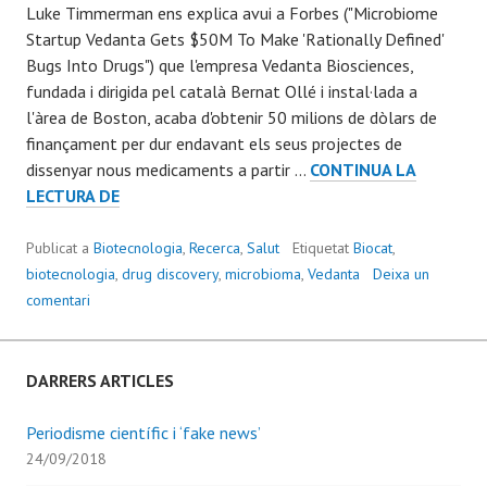
Luke Timmerman ens explica avui a Forbes ("Microbiome
Startup Vedanta Gets $50M To Make 'Rationally Defined'
Bugs Into Drugs") que l'empresa Vedanta Biosciences,
fundada i dirigida pel català Bernat Ollé i instal·lada a
l'àrea de Boston, acaba d'obtenir 50 milions de dòlars de
finançament per dur endavant els seus projectes de
dissenyar nous medicaments a partir …
CONTINUA LA
LES
LECTURA DE
POSSIBILITATS
TERAPÈUTIQUES
Publicat a
Biotecnologia
,
Recerca
,
Salut
Etiquetat
Biocat
,
DEL
biotecnologia
,
drug discovery
,
microbioma
,
Vedanta
Deixa un
MICROBIOMA
comentari
DARRERS ARTICLES
Periodisme científic i ‘fake news’
24/09/2018