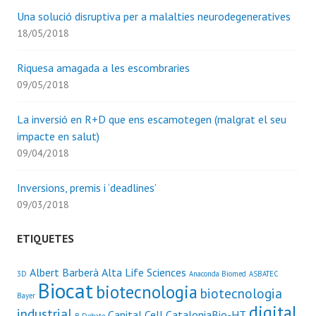
Una solució disruptiva per a malalties neurodegeneratives
18/05/2018
Riquesa amagada a les escombraries
09/05/2018
La inversió en R+D que ens escamotegen (malgrat el seu
impacte en salut)
09/04/2018
Inversions, premis i ‘deadlines’
09/03/2018
ETIQUETES
Albert Barberà
Alta Life Sciences
3D
Anaconda Biomed
ASBATEC
Biocat
biotecnologia
biotecnologia
Bayer
digital
industrial
Capital Cell
CataloniaBio-HT
B·Debate