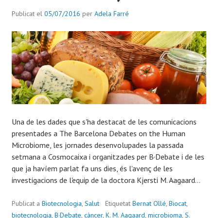
Publicat el
05/07/2016
per
Adela Farré
Una de les dades que s'ha destacat de les comunicacions
presentades a The Barcelona Debates on the Human
Microbiome, les jornades desenvolupades la passada
setmana a Cosmocaixa i organitzades per B·Debate i de les
que ja havíem parlat fa uns dies, és l'avenç de les
investigacions de l'equip de la doctora Kjersti M. Aagaard...
Publicat a
Biotecnologia
,
Salut
Etiquetat
Bernat Ollé
,
Biocat
,
biotecnologia
,
B·Debate
,
càncer
,
K. M. Aagaard
,
microbioma
,
S.