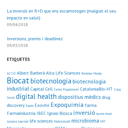
La inversió en R+D que ens escamotegen (malgrat el seu
impacte en salut)
09/04/2018
Inversions, premis i ‘deadlines’
09/03/2018
ETIQUETES
Albert Barberà
Alta Life Sciences
ACCIÓ
Bertalan Mesko
Biocat
biotecnologia
biotecnologia
industrial
Capital Cell
CataloniaBio-HT
Carles Puigdemont
Craig
digital health
dispositius mèdics
drug
Smith
Expoquimia
discovery
Exovite
farma
Esade
inversió
Farmaindustria
IBEC
Ignasi Biosca
Jaume Amat
microbioma
life sciences
Lessons Learned
Mallinckrodt
MIT