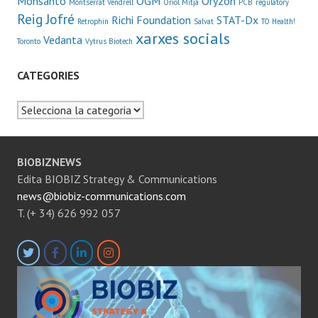
Monsanto
OGM
Oryzon
Montserrat Vendrell
Oriol Mitjà
PCB
regulatory
Reig Jofré
Richi Foundation
STAT-Dx
Retrophin
Salvat
TO Health!
xarxes socials
Vedanta
Toronto
Vytrus Biotech
CATEGORIES
Categories
BIOBIZNEWS
Edita BIOBIZ Strategy & Communications
news@biobiz-communications.com
T. (+ 34) 626 992 057