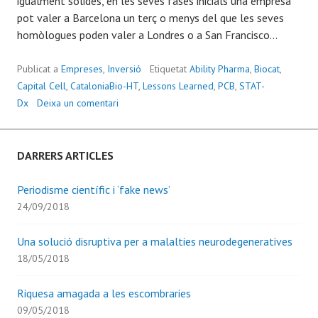
igualment sòlides, en les seves fases inicials una empresa
pot valer a Barcelona un terç o menys del que les seves
homòlogues poden valer a Londres o a San Francisco...
Publicat a
Empreses
,
Inversió
Etiquetat
Ability Pharma
,
Biocat
,
Capital Cell
,
CataloniaBio-HT
,
Lessons Learned
,
PCB
,
STAT-
Dx
Deixa un comentari
DARRERS ARTICLES
Periodisme científic i ‘fake news’
24/09/2018
Una solució disruptiva per a malalties neurodegeneratives
18/05/2018
Riquesa amagada a les escombraries
09/05/2018