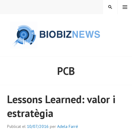
Vés
MENÚ
CERCA
al
contingut
BIOBIZNEWS
PCB
Lessons Learned: valor i
estratègia
Publicat el
10/07/2016
per
Adela Farré