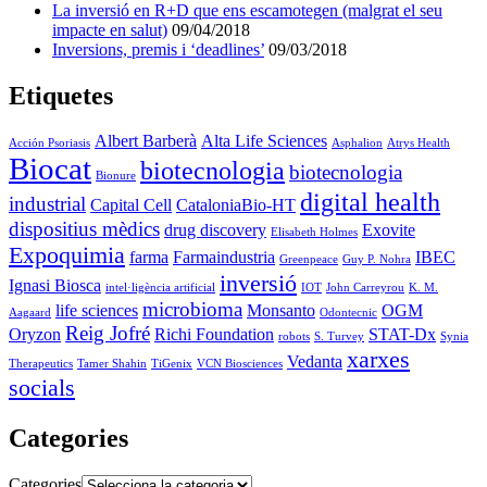
La inversió en R+D que ens escamotegen (malgrat el seu
impacte en salut)
09/04/2018
Inversions, premis i ‘deadlines’
09/03/2018
Etiquetes
Albert Barberà
Alta Life Sciences
Acción Psoriasis
Asphalion
Atrys Health
Biocat
biotecnologia
biotecnologia
Bionure
digital health
industrial
Capital Cell
CataloniaBio-HT
dispositius mèdics
drug discovery
Exovite
Elisabeth Holmes
Expoquimia
farma
Farmaindustria
IBEC
Greenpeace
Guy P. Nohra
inversió
Ignasi Biosca
intel·ligència artificial
IOT
John Carreyrou
K. M.
microbioma
life sciences
Monsanto
OGM
Aagaard
Odontecnic
Reig Jofré
Oryzon
Richi Foundation
STAT-Dx
robots
S. Turvey
Synia
xarxes
Vedanta
Therapeutics
Tamer Shahin
TiGenix
VCN Biosciences
socials
Categories
Categories