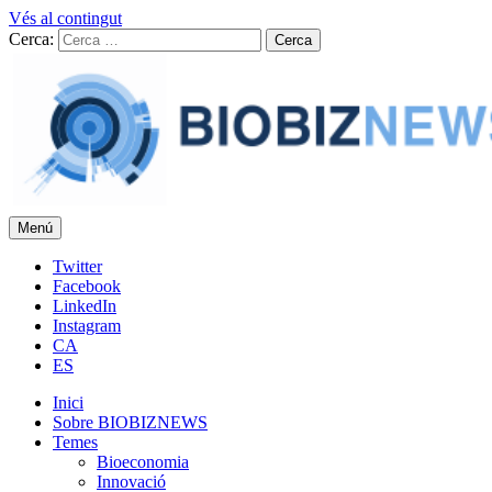
Vés al contingut
Cerca:
Menú
BIOBIZNEWS
Notícies i reflexions sobre biotecnologia
Twitter
Facebook
LinkedIn
Instagram
CA
ES
Inici
Sobre BIOBIZNEWS
Temes
Bioeconomia
Innovació