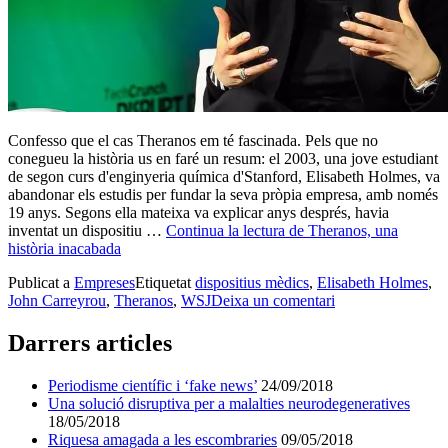
Confesso que el cas Theranos em té fascinada. Pels que no
conegueu la història us en faré un resum: el 2003, una jove estudiant
de segon curs d'enginyeria química d'Stanford, Elisabeth Holmes, va
abandonar els estudis per fundar la seva pròpia empresa, amb només
19 anys. Segons ella mateixa va explicar anys després, havia
inventat un dispositiu …
Continua la lectura de
Theranos, una
història inacabada
Publicat a
Empreses
Etiquetat
dispositius mèdics
,
Elisabeth Holmes
,
John Carreyrou
,
Theranos
,
WSJ
Deixa un comentari
Darrers articles
Periodisme científic i ‘fake news’
24/09/2018
Una solució disruptiva per a malalties neurodegeneratives
18/05/2018
Riquesa amagada a les escombraries
09/05/2018