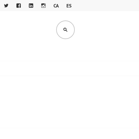
CA
ES
T
F
LI
IN
W
A
N
S
IT
C
K
T
CERCA
T
E
E
A
E
B
DI
G
R
O
N
R
O
A
K
M