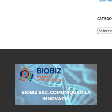
Ve
TiGenix
CATEGO
Categori