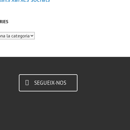
danta
RIES
es
SEGUEIX-NOS