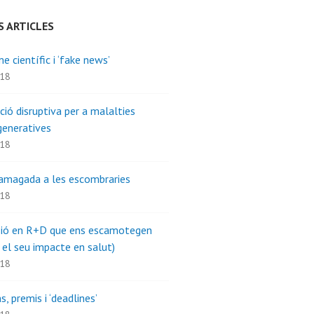
S ARTICLES
e científic i ‘fake news’
018
ció disruptiva per a malalties
eneratives
018
amagada a les escombraries
018
sió en R+D que ens escamotegen
 el seu impacte en salut)
018
s, premis i ‘deadlines’