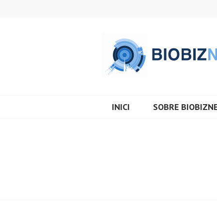
Vés
al
contingut
BIOBIZNEWS
INICI
SOBRE BIOBIZN