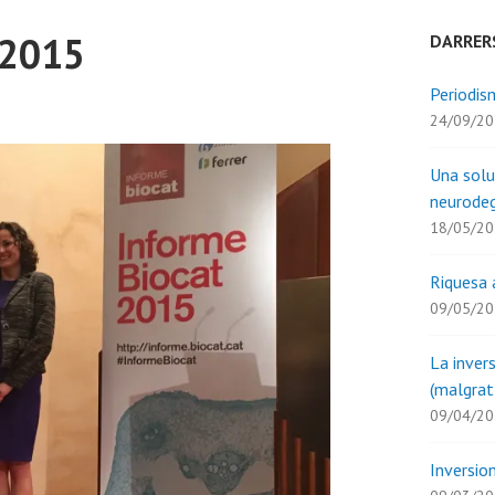
 2015
DARRER
Periodism
24/09/2
Una solu
neurodeg
18/05/2
Riquesa 
09/05/2
La inver
(malgrat
09/04/2
Inversion