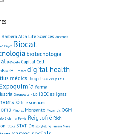
018
TES
t Barberà
Alta Life Sciences
Anaconda
Biocat
io
Bayer
cnologia
biotecnologia
ial
Capital Cell
B·Debate
digital health
iaBio-HT
càncer
tius mèdics
drug discovery
EMA
Expoquimia
farma
ustria
IBEC
Ignasi
Greenpeace
HSJD
IEB
nversió
life sciences
ioma
Monsanto
OGM
Minoryx
Moçambic
Reig Jofré
Richi
alo Biofarma
Psykia
ion
STAT-Dx
robots
storytelling
Tamara Maes
xarxes socials