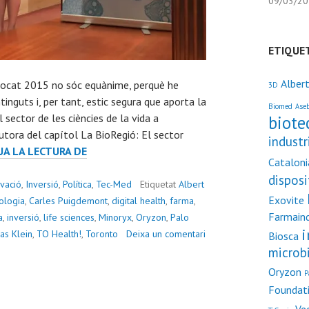
09/03/2
ETIQUE
Alber
iocat 2015 no sóc equànime, perquè he
3D
tinguts i, per tant, estic segura que aporta la
Biomed
Aseb
 sector de les ciències de la vida a
biote
utora del capítol La BioRegió: El sector
industr
INFORME
A LA LECTURA DE
Catalon
BIOCAT
disposi
2015
vació
,
Inversió
,
Política
,
Tec-Med
Etiquetat
Albert
Exovite
ologia
,
Carles Puigdemont
,
digital health
,
farma
,
Farmaind
a
,
inversió
,
life sciences
,
Minoryx
,
Oryzon
,
Palo
i
s Klein
,
TO Health!
,
Toronto
Deixa un comentari
Biosca
microb
Oryzon
P
Foundat