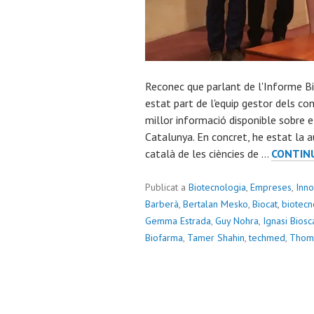
Reconec que parlant de l'Informe B
estat part de l'equip gestor dels con
millor informació disponible sobre el
Catalunya. En concret, he estat la a
català de les ciències de …
CONTINU
Publicat a
Biotecnologia
,
Empreses
,
Inno
Barberà
,
Bertalan Mesko
,
Biocat
,
biotecn
Gemma Estrada
,
Guy Nohra
,
Ignasi Biosc
Biofarma
,
Tamer Shahin
,
techmed
,
Thoma