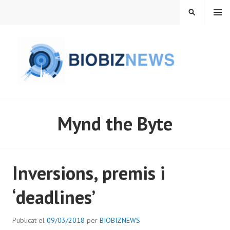
Vés
MENÚ
CERCA
al
contingut
BIOBIZNEWS
Mynd the Byte
Inversions, premis i
‘deadlines’
Publicat el
09/03/2018
per
BIOBIZNEWS