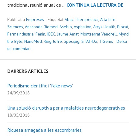
INVER
tradicional reunió anual de …
CONTINUA LA LECTURA DE
PREM
I
Publicat a
Empreses
Etiquetat
Abac Therapeutics
,
Alta Life
‘DEAD
Sciences
,
Anaconda Biomed
,
Asebio
,
Asphalion
,
Atrys Health
,
Biocat
,
Farmaindustria
,
Fenin
,
IBEC
,
Jaume Amat
,
Montserrat Vendrell
,
Mynd
the Byte
,
NanoMed
,
Reig Jofré
,
Specipig
,
STAT-Dx
,
TiGenix
Deixa
un comentari
DARRERS ARTICLES
Periodisme científic i ‘fake news’
24/09/2018
Una solució disruptiva per a malalties neurodegeneratives
18/05/2018
Riquesa amagada a les escombraries