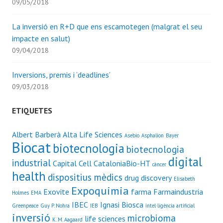
09/05/2018
La inversió en R+D que ens escamotegen (malgrat el seu
impacte en salut)
09/04/2018
Inversions, premis i ‘deadlines’
09/03/2018
ETIQUETES
Albert Barberà
Alta Life Sciences
Asebio
Asphalion
Bayer
Biocat
biotecnologia
biotecnologia
digital
industrial
Capital Cell
CataloniaBio-HT
càncer
health
dispositius mèdics
drug discovery
Elisabeth
Expoquimia
Exovite
farma
Farmaindustria
Holmes
EMA
IBEC
Ignasi Biosca
Greenpeace
Guy P. Nohra
IEB
intel·ligència artificial
inversió
microbioma
life sciences
K. M. Aagaard