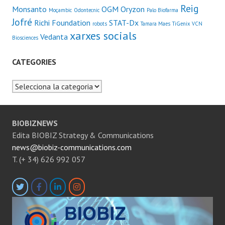
Reig
Monsanto
OGM
Oryzon
Moçambic
Odontecnic
Palo Biofarma
Jofré
Richi Foundation
STAT-Dx
robots
Tamara Maes
TiGenix
VCN
xarxes socials
Vedanta
Biosciences
CATEGORIES
Categories
BIOBIZNEWS
Edita BIOBIZ Strategy & Communications
news@biobiz-communications.com
T. (+ 34) 626 992 057