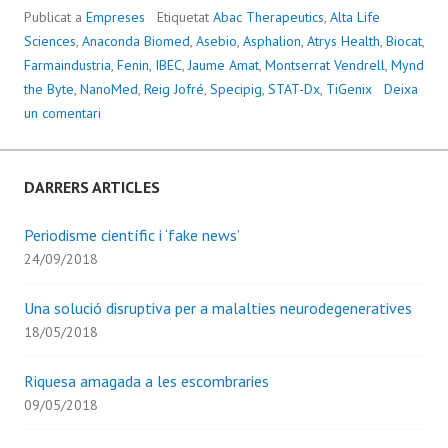
I
Publicat a
Empreses
Etiquetat
Abac Therapeutics
,
Alta Life
‘DEAD
Sciences
,
Anaconda Biomed
,
Asebio
,
Asphalion
,
Atrys Health
,
Biocat
,
Farmaindustria
,
Fenin
,
IBEC
,
Jaume Amat
,
Montserrat Vendrell
,
Mynd
the Byte
,
NanoMed
,
Reig Jofré
,
Specipig
,
STAT-Dx
,
TiGenix
Deixa
un comentari
DARRERS ARTICLES
Periodisme científic i ‘fake news’
24/09/2018
Una solució disruptiva per a malalties neurodegeneratives
18/05/2018
Riquesa amagada a les escombraries
09/05/2018