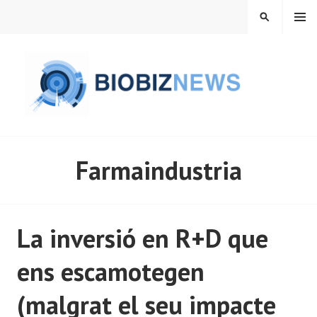
Vés
MENÚ
CERCA
al
contingut
BIOBIZNEWS
Farmaindustria
La inversió en R+D que
ens escamotegen
(malgrat el seu impacte