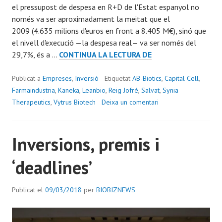
el pressupost de despesa en R+D de l'Estat espanyol no
només va ser aproximadament la meitat que el
2009 (4.635 milions d'euros en front a 8.405 M€), sinó que
el nivell d'execució —la despesa real— va ser només del
LA
29,7%, és a …
CONTINUA LA LECTURA DE
INVERSIÓ
EN
Publicat a
Empreses
,
Inversió
Etiquetat
AB-Biotics
,
Capital Cell
,
R+D
Farmaindustria
,
Kaneka
,
Leanbio
,
Reig Jofré
,
Salvat
,
Synia
QUE
Therapeutics
,
Vytrus Biotech
Deixa un comentari
ENS
ESCAMOTEGEN
Inversions, premis i
(MALGRAT
EL
‘deadlines’
SEU
IMPACTE
EN
Publicat el
09/03/2018
per
BIOBIZNEWS
SALUT)