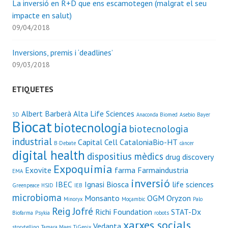
La inversió en R+D que ens escamotegen (malgrat el seu
impacte en salut)
09/04/2018
Inversions, premis i ‘deadlines’
09/03/2018
ETIQUETES
Albert Barberà
Alta Life Sciences
3D
Anaconda Biomed
Asebio
Bayer
Biocat
biotecnologia
biotecnologia
industrial
Capital Cell
CataloniaBio-HT
B·Debate
càncer
digital health
dispositius mèdics
drug discovery
Expoquimia
Exovite
farma
Farmaindustria
EMA
inversió
IBEC
Ignasi Biosca
life sciences
Greenpeace
HSJD
IEB
microbioma
Monsanto
OGM
Oryzon
Minoryx
Moçambic
Palo
Reig Jofré
Richi Foundation
STAT-Dx
Biofarma
Psykia
robots
xarxes socials
Vedanta
storytelling
Tamara Maes
TiGenix