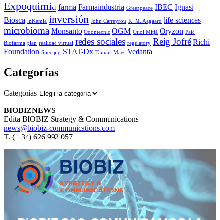
Expoquimia
farma
Farmaindustria
IBEC
Ignasi
Greenpeace
inversión
Biosca
life sciences
InKemia
John Carreyrou
K. M. Aagaard
microbioma
Monsanto
OGM
Oryzon
Odontecnic
Oriol Mitjà
Palo
redes sociales
Reig Jofré
Richi
Biofarma
pian
realidad virtual
regulatory
Foundation
STAT-Dx
Vedanta
Specipig
Tamara Maes
Categorías
Categorías
BIOBIZNEWS
Edita BIOBIZ Strategy & Communications
news@biobiz-communications.com
T. (+ 34) 626 992 057