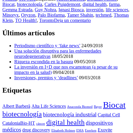
Biocat
,
biotecnología
,
Carles Puigdemont
,
digital health
,
farma
,
Gemma Estrada
,
Guy Nohra
,
Ignasi Biosca
,
inversión
,
life sciences
,
Minoryx
,
Oryzon
,
Palo Biofarma
,
Tamer Shahin
,
techmed
,
Thomas
Klein
,
TO Health!
,
Toronto
Deja un comentario
Últimos artículos
Periodismo científico y ‘fake news’
24/09/2018
Una solución disruptiva para las enfermedades
neurodegenerativas
18/05/2018
Riqueza escondida en la basura
09/05/2018
La inversión en I+D que nos escamotean (a pesar de su
impacto en la salud)
09/04/2018
Inversiones, premios y ‘deadlines’
09/03/2018
Etiquetas
Biocat
Albert Barberà
Alta Life Sciences
Anaconda Biomed
Bayer
biotecnología
biotecnología industrial
Capital Cell
digital health
dispositivos
CataloniaBio-HT
cáncer
médicos
drug discovery
Exovite
Elisabeth Holmes
EMA
Enerken