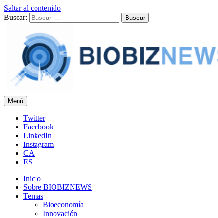
Saltar al contenido
Buscar:
Menú
BIOBIZNEWS
Noticias y reflexiones sobre biotecnología
Twitter
Facebook
LinkedIn
Instagram
CA
ES
Inicio
Sobre BIOBIZNEWS
Temas
Bioeconomía
Innovación